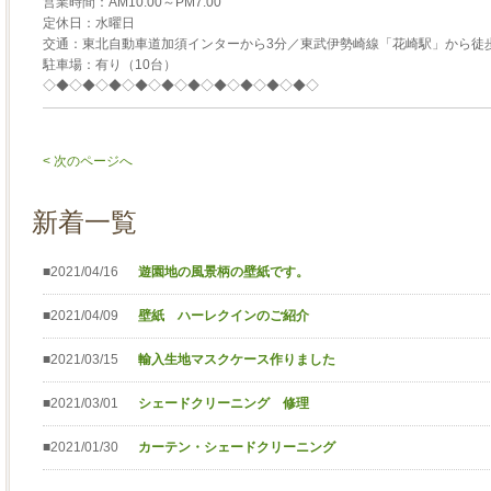
営業時間：AM10:00～PM7:00
定休日：水曜日
交通：東北自動車道加須インターから3分／東武伊勢崎線「花崎駅」から徒歩
駐車場：有り（10台）
◇◆◇◆◇◆◇◆◇◆◇◆◇◆◇◆◇◆◇◆◇
< 次のページへ
新着一覧
■2021/04/16
遊園地の風景柄の壁紙です。
■2021/04/09
壁紙 ハーレクインのご紹介
■2021/03/15
輸入生地マスクケース作りました
■2021/03/01
シェードクリーニング 修理
■2021/01/30
カーテン・シェードクリーニング