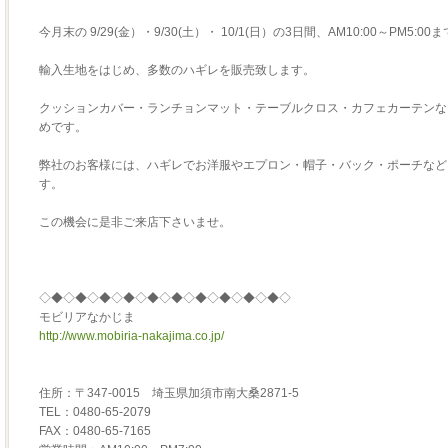
今月末の 9/29(金）・9/30(土）・ 10/1(日）の3日間、AM10:00～PM5
輸入生地をはじめ、多数のハギレを販売致します。
クッションカバー・ランチョンマット・テーブルクロス・カフェカーテンな
めです。
弊社のお客様には、ハギレでお洋服やエプロン・帽子・バック・ポーチなど
す。
この機会に是非ご来店下さいませ。
◇◆◇◆◇◆◇◆◇◆◇◆◇◆◇◆◇◆◇◆◇
モビリアなかじま
http://www.mobiria-nakajima.co.jp/
住所：〒347-0015 埼玉県加須市南大桑2871-5
TEL：0480-65-2079
FAX：0480-65-7165