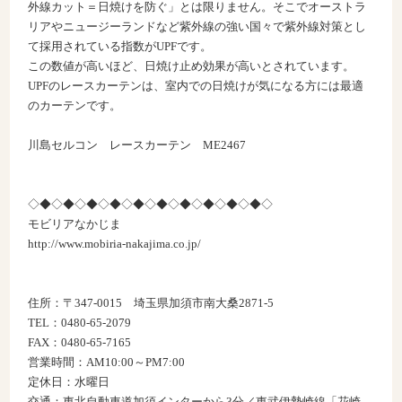
外線カット＝日焼けを防ぐ」とは限りません。そこでオーストラ
リアやニュージーランドなど紫外線の強い国々で紫外線対策とし
て採用されている指数がUPFです。
この数値が高いほど、日焼け止め効果が高いとされています。
UPFのレースカーテンは、室内での日焼けが気になる方には最適
のカーテンです。
川島セルコン レースカーテン ME2467
◇◆◇◆◇◆◇◆◇◆◇◆◇◆◇◆◇◆◇◆◇
モビリアなかじま
http://www.mobiria-nakajima.co.jp/
住所：〒347-0015 埼玉県加須市南大桑2871-5
TEL：0480-65-2079
FAX：0480-65-7165
営業時間：AM10:00～PM7:00
定休日：水曜日
交通：東北自動車道加須インターから3分／東武伊勢崎線「花崎