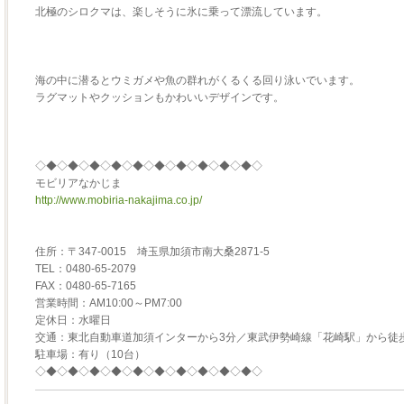
北極のシロクマは、楽しそうに氷に乗って漂流しています。
海の中に潜るとウミガメや魚の群れがくるくる回り泳いでいます。
ラグマットやクッションもかわいいデザインです。
◇◆◇◆◇◆◇◆◇◆◇◆◇◆◇◆◇◆◇◆◇
モビリアなかじま
http://www.mobiria-nakajima.co.jp/
住所：〒347-0015 埼玉県加須市南大桑2871-5
TEL：0480-65-2079
FAX：0480-65-7165
営業時間：AM10:00～PM7:00
定休日：水曜日
交通：東北自動車道加須インターから3分／東武伊勢崎線「花崎駅」から徒歩
駐車場：有り（10台）
◇◆◇◆◇◆◇◆◇◆◇◆◇◆◇◆◇◆◇◆◇