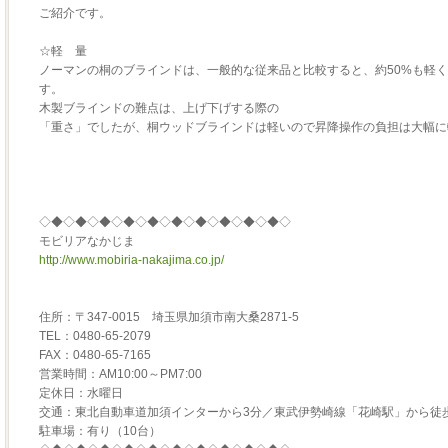
ご紹介です。
☆軽 量
ノーマンの桐のブラインドは、一般的な従来品と比較すると、約50%も軽
す。
木製ブラインドの難点は、上げ下げする際の
「重さ」でしたが、桐ウッドブラインドは軽いので昇降操作の負担は大幅に
◇◆◇◆◇◆◇◆◇◆◇◆◇◆◇◆◇◆◇◆◇
モビリアなかじま
http://www.mobiria-nakajima.co.jp/
住所：〒347-0015 埼玉県加須市南大桑2871-5
TEL：0480-65-2079
FAX：0480-65-7165
営業時間：AM10:00～PM7:00
定休日：水曜日
交通：東北自動車道加須インターから3分／東武伊勢崎線「花崎駅」から徒歩
駐車場：有り（10台）